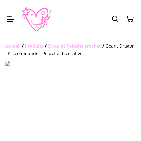
Accueil
/
Produits
/
Strap et Peluche crochet
/
Géant Dragon
- Precommande - Peluche décorative