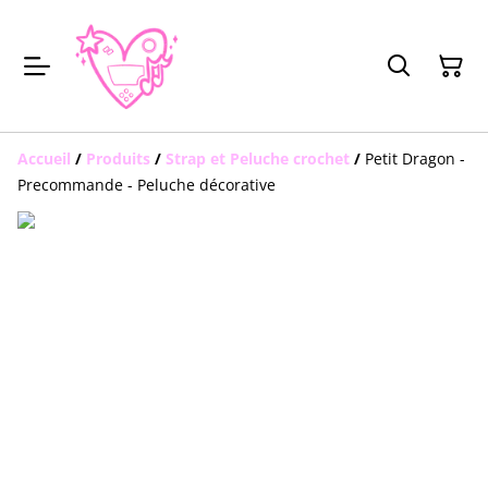
Accueil
/
Produits
/
Strap et Peluche crochet
/
Petit Dragon -
Precommande - Peluche décorative