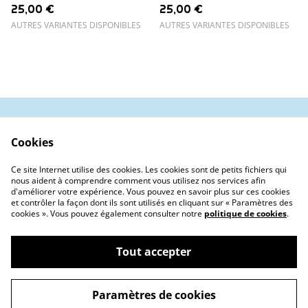
25,00 €
25,00 €
AUTRES VARIANTES DISPONIBLES
AUTRES VARIANTES DISPONIBLES
Contactez-nous
Conditions
Cookies
Politique de
Politique de cookies
confidentialité
Ce site Internet utilise des cookies. Les cookies sont de petits fichiers qui
Tiktok
nous aident à comprendre comment vous utilisez nos services afin
d'améliorer votre expérience. Vous pouvez en savoir plus sur ces cookies
et contrôler la façon dont ils sont utilisés en cliquant sur « Paramètres des
cookies ». Vous pouvez également consulter notre
politique de cookies
.
Tout accepter
©
2026
Magical Symfania
Paramètres de cookies
powered by