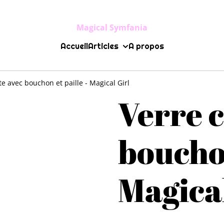
Magical Symfania
Accueil
Articles
A propos
te avec bouchon et paille - Magical Girl
Verre c
bouchon
Magical