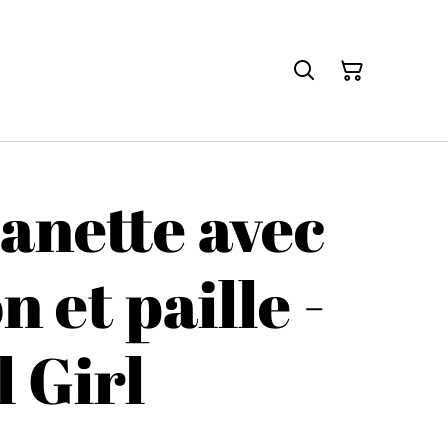
anette avec
 et paille -
 Girl